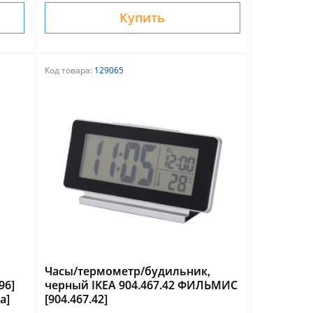
Купить
Код товара:
129065
Часы/термометр/будильник,
96]
черный IKEA 904.467.42 ФИЛЬМИС
а]
[904.467.42]