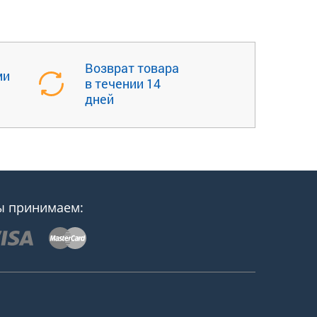
Возврат товара
ми
в течении 14
дней
 принимаем: