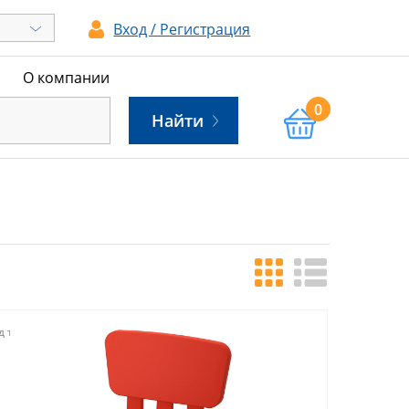
Вход / Регистрация
ы
О компании
0
Найти
д товара:
151776